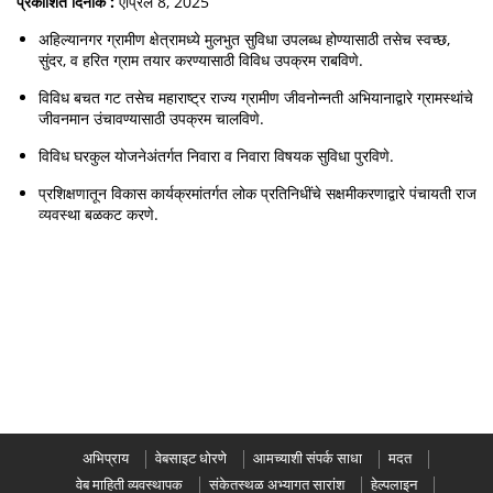
प्रकाशित दिनांक :
एप्रिल 8, 2025
अहिल्यानगर ग्रामीण क्षेत्रामध्ये मुलभुत सुविधा उपलब्ध होण्यासाठी तसेच स्वच्छ,
सुंदर, व हरित ग्राम तयार करण्यासाठी विविध उपक्रम राबविणे.
विविध बचत गट तसेच महाराष्ट्र राज्य ग्रामीण जीवनोन्नती अभियानाद्वारे ग्रामस्थांचे
जीवनमान उंचावण्यासाठी उपक्रम चालविणे.
विविध घरकुल योजनेअंतर्गत निवारा व निवारा विषयक सुविधा पुरविणे.
प्रशिक्षणातून विकास कार्यक्रमांतर्गत लोक प्रतिनिधींचे सक्षमीकरणाद्वारे पंचायती राज
व्यवस्था बळकट करणे.
अभिप्राय
वेबसाइट धोरणे
आमच्याशी संपर्क साधा
मदत
वेब माहिती व्यवस्थापक
संकेतस्थळ अभ्यागत सारांश
हेल्पलाइन