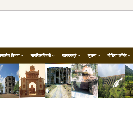
शासकीय विभाग
नागरिकांविषयी
कागदपत्रे
सूचना
मीडिया कॉर्नर