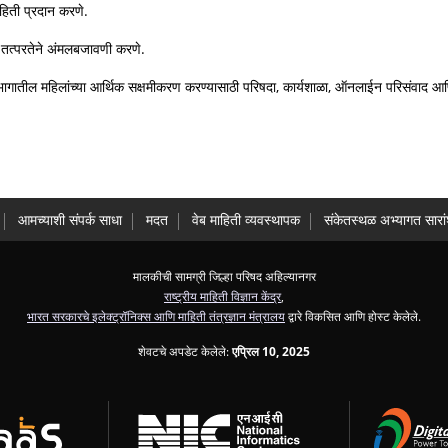
माहिती प्रदान करणे.
ची तत्परतेने अंमलबजावणी करणे.
भागातील महिलांच्या आर्थिक सक्षमीकरण करण्यासाठी परिषदा, कार्यशाळा, ऑनलाईन परिसंवाद आणि प
आमच्याशी संपर्क साधा
मदत
वेब माहिती व्यवस्थापक
संकेतस्थळ अभ्यागत सारा
मालकीची सामग्री जिल्हा परिषद अहिल्यानगर
राष्ट्रीय माहिती विज्ञान केंद्र
,
भारत सरकारचे इलेक्ट्रॉनिक्स आणि माहिती तंत्रज्ञान मंत्रालय
द्वारे विकसित आणि होस्ट केलेले.
शेवटचे अपडेट केलेले:
एप्रिल 10, 2025