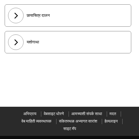
छायाचित्र दालन
यशोगाथा
अभिप्राय
वेबसाइट धोरणे
आमच्याशी संपर्क साधा
मदत
वेब माहिती व्यवस्थापक
संकेतस्थळ अभ्यागत सारांश
हेल्पलाइन
साइट मॅप