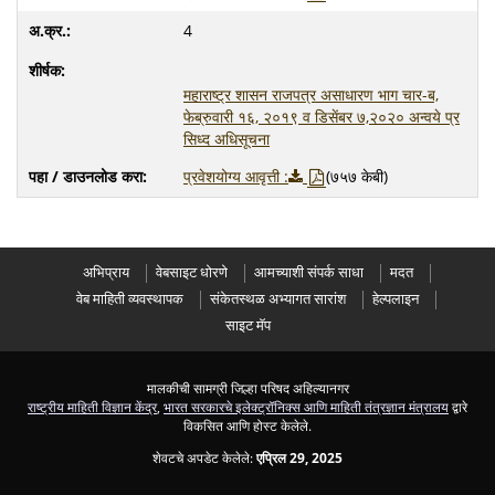
4
महाराष्ट्र शासन राजपत्र असाधारण भाग चार-ब,
फेब्रुवारी १६, २०१९ व डिसेंबर ७,२०२० अन्वये प्र
सिध्द अधिसूचना
प्रवेशयोग्य आवृत्ती :
(७५७ केबी)
अभिप्राय
वेबसाइट धोरणे
आमच्याशी संपर्क साधा
मदत
वेब माहिती व्यवस्थापक
संकेतस्थळ अभ्यागत सारांश
हेल्पलाइन
साइट मॅप
मालकीची सामग्री जिल्हा परिषद अहिल्यानगर
राष्ट्रीय माहिती विज्ञान केंद्र
,
भारत सरकारचे इलेक्ट्रॉनिक्स आणि माहिती तंत्रज्ञान मंत्रालय
द्वारे
विकसित आणि होस्ट केलेले.
शेवटचे अपडेट केलेले:
एप्रिल 29, 2025